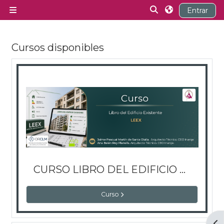
Salta al contenido principal
Selector de búsq
Entrar
Panel lateral
Cursos disponibles
CURSO LIBRO DEL EDIFICIO EXISTENTE
Curso
Abr